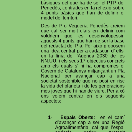
bàsiques del que ha de ser el PTP del
Penedès, centrades en la reflexió sobre
4 punts bàsics que han de definir el
model del territori.
Des de Pro Vegueria Penedès creiem
que cal ser molt clars en definir com
voldríem que es desenvolupessin
aquests 4 punts, que han de ser la base
del redactat del Pla. Per això proposem
una idea central per a cadascun d’ ells,
en la línia de l’Agenda 2030 de les
NN.UU. i els seus 17 objectius concrets
amb els quals s’ hi ha compromès el
Govern de Catalunya mitjançant un Pla
Nacional per avançar cap a una
societat sostenible que no posi en risc
la vida del planeta i de les generacions
més joves que hi han de viure. Per això
ens volem centrar en els següents
aspectes:
1-
Espais Oberts:
en el camí
d’avançar cap a ser una Regió
Agroalimentària, cal que l’espai