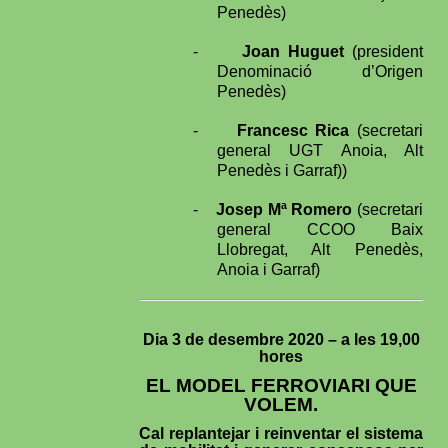
Penedès)
-
Joan Huguet
(president
Denominació d’Origen
Penedès)
-
Francesc Rica
(secretari
general UGT Anoia, Alt
Penedès i Garraf))
-
Josep Mª Romero
(secretari
general CCOO Baix
Llobregat, Alt Penedès,
Anoia i Garraf)
Dia 3 de desembre 2020 – a les 19,00
hores
EL MODEL FERROVIARI QUE
VOLEM.
Cal replantejar i reinventar el sistema