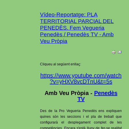
Vídeo-Reportatge: PLA
TERRITORIAL PARCIAL DEL
PENEDÈS. Fem Vegueria
Penedès / Penedès TV - Amb
Veu Pròpia
Cliqueu al següent enllaç:
https://www.youtube.com/watch
?v=yHXV8vcDTnU&t=5s
Amb Veu Pròpia -
Penedès
TV
Des de la Pro Vegueria Penedès ens expliquen
quines són les seccions i el pla de treball que
configurarà el desplegament complet de les
competències. Encara s'està lluny de fer-se realitat