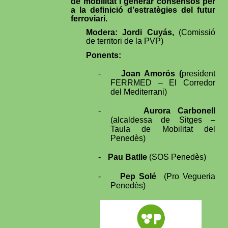
de mobilitat i generar consensos per
a la definició d’estratègies del futur
ferroviari.
Modera: Jordi Cuyás,
(Comissió
de territori de la PVP)
Ponents:
-
Joan Amorós (
president
FERRMED – El Corredor
del Mediterrani)
-
Aurora Carbonell
(alcaldessa de Sitges –
Taula de Mobilitat del
Penedès)
-
Pau Batlle
(SOS Penedès)
-
Pep Solé
(Pro Vegueria
Penedès)