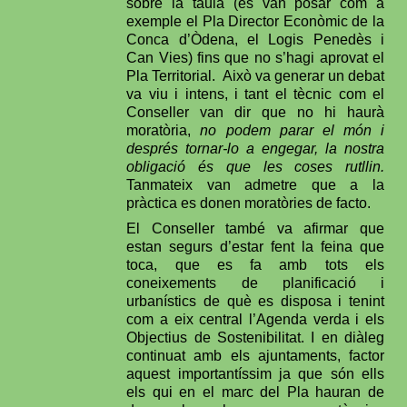
sobre la taula (es van posar com a
exemple el Pla Director Econòmic de la
Conca d’Òdena, el Logis Penedès i
Can Vies) fins que no s’hagi aprovat el
Pla Territorial.
Això va generar un debat
va viu i intens, i tant el tècnic com el
Conseller van dir que no hi haurà
moratòria,
no podem parar el món i
després tornar-lo a engegar, la nostra
obligació és que les coses rutllin.
Tanmateix van admetre que a la
pràctica es donen moratòries de facto.
El Conseller també va afirmar que
estan segurs d’estar fent la feina que
toca, que es fa amb tots els
coneixements de planificació i
urbanístics de què es disposa i tenint
com a eix central l’Agenda verda i els
Objectius de Sostenibilitat. I en diàleg
continuat amb els ajuntaments, factor
aquest importantíssim ja que són ells
els qui en el marc del Pla hauran de