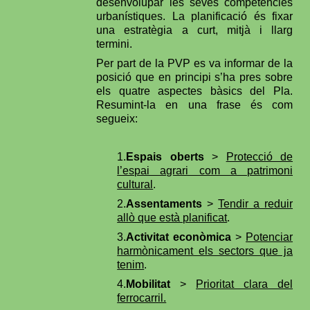
desenvolupar les seves competències
urbanístiques. La planificació és fixar
una estratègia a curt, mitjà i llarg
termini.
Per part de la PVP es va informar de la
posició que en principi s’ha pres sobre
els quatre aspectes bàsics del Pla.
Resumint-la en una frase és com
segueix:
1.
Espais oberts
>
Protecció de
l’espai agrari com a patrimoni
cultural
.
2.
Assentaments
>
Tendir a reduir
allò que està planificat
.
3.
Activitat econòmica
>
Potenciar
harmònicament els sectors que ja
tenim
.
4.
Mobilitat
>
Prioritat clara del
ferrocarril.