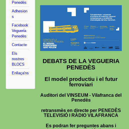
Penedès
Adhesion
s
Facebook
Vegueria
Penedès
Contacte
Els
nostres
DEBATS DE LA VEGUERIA
BLOCS
PENEDÈS
Enllaça'ns
El model productiu i el futur
ferroviari
Auditori del VINSEUM - Vilafranca del
Penedès
retransmès en directe per PENEDÈS
TELEVISIÓ I RÀDIO VILAFRANCA
Es podran fer preguntes abans i