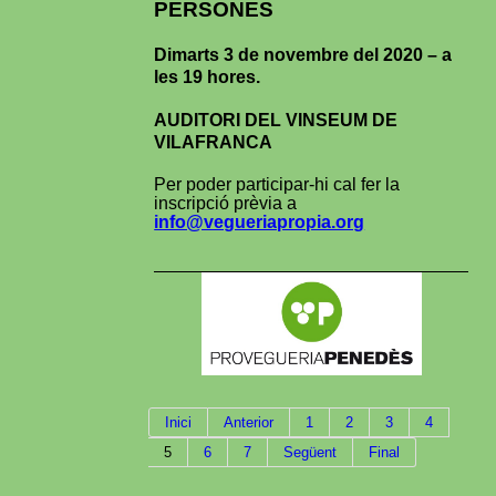
PERSONES
Dimarts 3 de novembre del 2020 – a
les 19 hores.
AUDITORI DEL VINSEUM DE
VILAFRANCA
Per poder participar-hi cal fer la
inscripció prèvia a
info@vegueriapropia.org
Inici
Anterior
1
2
3
4
5
6
7
Següent
Final