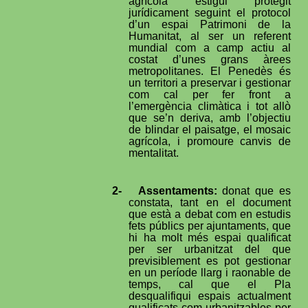
agrícola estigui protegit
jurídicament seguint el protocol
d’un espai Patrimoni de la
Humanitat, al ser un referent
mundial com a camp actiu al
costat d’unes grans àrees
metropolitanes. El Penedès és
un territori a preservar i gestionar
com cal per fer front a
l’emergència climàtica i tot allò
que se’n deriva, amb l’objectiu
de blindar el paisatge, el mosaic
agrícola, i promoure canvis de
mentalitat.
2-
Assentaments:
donat que es
constata, tant en el document
que està a debat com en estudis
fets públics per ajuntaments, que
hi ha molt més espai qualificat
per ser urbanitzat del que
previsiblement es pot gestionar
en un període llarg i raonable de
temps, cal que el Pla
desqualifiqui espais actualment
qualificats com urbanitzables per