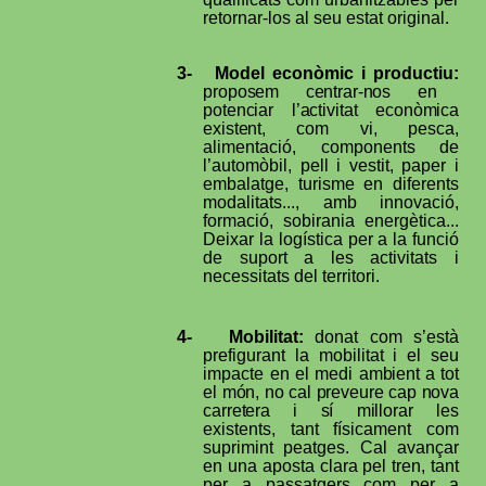
retornar-los al seu estat original.
3-
Model econòmic i productiu
:
proposem centrar-nos en
potenciar l’activitat econòmica
existent,
com vi, pesca,
alimentació, components de
l’automòbil, pell i vestit, paper i
embalatge, turisme en diferents
modalitats..., amb innovació,
formació, sobirania energètica...
Deixar la logística per a la funció
de suport a les activitats i
necessitats del territori.
4-
Mobilitat:
donat com s’està
prefigurant la mobilitat i el seu
impacte en el medi
ambient a tot
el món, no cal preveure cap nova
carretera i sí millorar
les
existents, tant físicament com
suprimint peatges. Cal avançar
en una aposta clara pel tren, tant
per a passatgers com per a