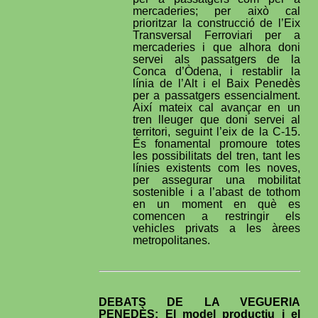
mercaderies; per això cal
prioritzar la construcció de l’Eix
Transversal Ferroviari per a
mercaderies i que alhora doni
servei als passatgers de la
Conca d’Òdena, i restablir la
línia de l’Alt i el Baix Penedès
per a passatgers essencialment.
Així mateix cal avançar en un
tren lleuger que doni servei al
territori, seguint l’eix de la C-15.
És fonamental promoure totes
les possibilitats del tren, tant les
línies existents com les noves,
per assegurar una mobilitat
sostenible i a l’abast de tothom
en un moment en què es
comencen a restringir els
vehicles privats a les àrees
metropolitanes.
DEBATS DE LA VEGUERIA
PENEDÈS:
El model productiu i el