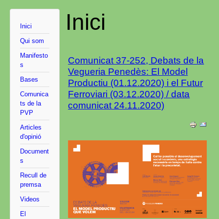
Inici
Inici
Qui som
Manifesto
Comunicat 37-252, Debats de la
s
Vegueria Penedès: El Model
Bases
Productiu (01.12.2020) i el Futur
Ferroviari (03.12.2020) / data
Comunica
ts de la
comunicat 24.11.2020)
PVP
Articles
d'opinió
Document
s
Recull de
premsa
Videos
El