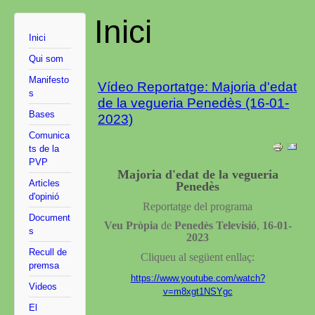
Inici
Inici
Qui som
Manifesto
Vídeo Reportatge: Majoria d'edat
s
de la vegueria Penedès (16-01-
Bases
2023)
Comunica
ts de la
PVP
Majoria d'edat de la vegueria
Articles
Penedès
d'opinió
Reportatge del
programa
Document
Veu Pròpia
de
Penedès Televisió
,
16-01-
s
2023
Recull de
Cliqueu al següent enllaç:
premsa
https://www.youtube.com/watch?
Videos
v=m8xgt1NSYgc
El