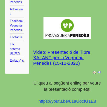
Penedès
Adhesion
s
Facebook
Vegueria
Penedès
Contacte
Els
nostres
Video: Presentació del llibre
BLOCS
XALANT per la Vegueria
Enllaça'ns
Penedès (15-12-2022)
Cliqueu al següent enllaç per veure
la presentació completa:
https://youtu.be/61aUocfG1E8