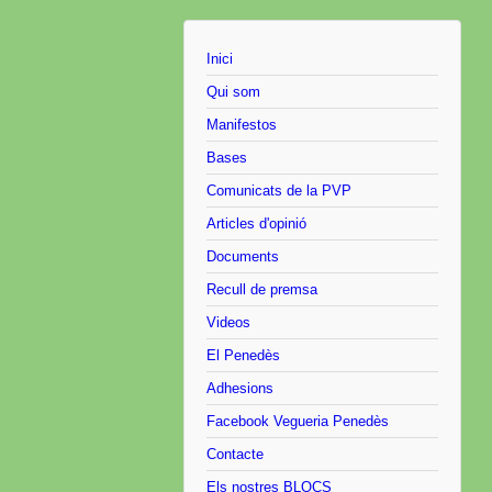
Inici
Qui som
Manifestos
Bases
Comunicats de la PVP
Articles d'opinió
Documents
Recull de premsa
Videos
El Penedès
Adhesions
Facebook Vegueria Penedès
Contacte
Els nostres BLOCS