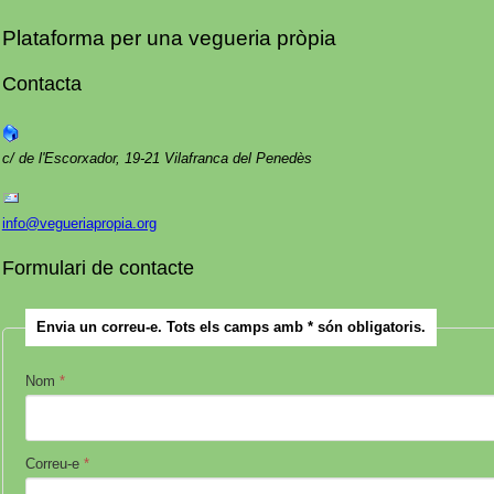
Plataforma per una vegueria pròpia
Contacta
c/ de l'Escorxador, 19-21
Vilafranca del Penedès
info@vegueriapropia.org
Formulari de contacte
Envia un correu-e. Tots els camps amb * són obligatoris.
Nom
*
Correu-e
*