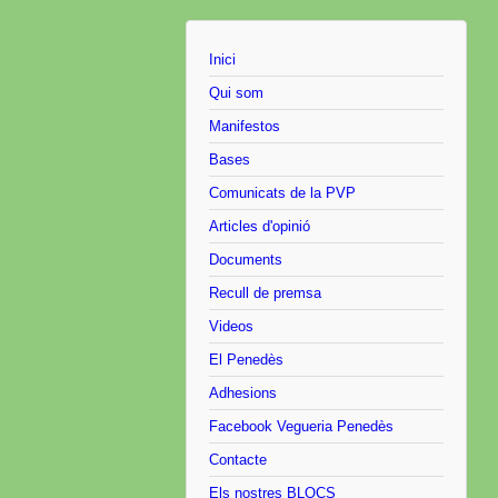
Inici
Qui som
Manifestos
Bases
Comunicats de la PVP
Articles d'opinió
Documents
Recull de premsa
Videos
El Penedès
Adhesions
Facebook Vegueria Penedès
Contacte
Els nostres BLOCS