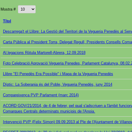
Mostra #
Títol
Descarrega't el Llibre: La Gestió del Territori de la Vegueria Penedès al Se
Carta Pública al President Torra, Delegat Regull, Presidents Consells Coma
Al.legacions Ròtula Martorell-Abrera, 12.09.2018
Foto Celebració Aprovació Vegueria Penedes, Parlament Catalunya, 08.02.
Llibre "El Penedès Era Possible" i Mapa de la Vegueria Penedès
Díptic: La Soberania és del Poble, Vegueria Penedès, juny 2014
Compareixença PVP Parlament (març 2014)
ACORD GOV/21/2014, de 4 de febrer, pel qual s'adscriuen a l'àmbit funcional d
Comarques Centrals determinats municipis de l'Anoia.
Intervenció PVP (Felix Simon) 09.09.2013 al Ple de l'Ajuntament de Vilanova