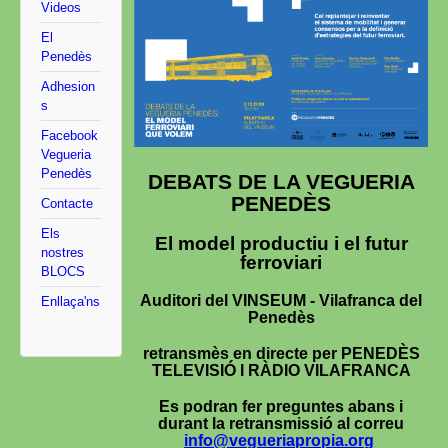
Videos
El
Penedès
Adhesion
s
Facebook
Vegueria
Penedès
DEBATS DE LA VEGUERIA
PENEDÈS
Contacte
Els
El model productiu i el futur
nostres
ferroviari
BLOCS
Auditori del VINSEUM - Vilafranca del
Enllaça'ns
Penedès
retransmès en directe per PENEDÈS
TELEVISIÓ I RÀDIO VILAFRANCA
Es podran fer preguntes abans i
durant la retransmissió al correu
info@vegueriapropia.org