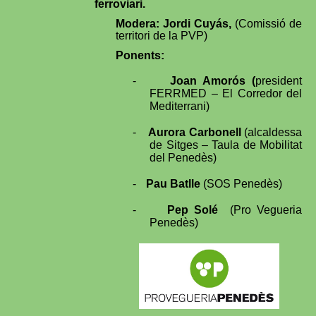
ferroviari.
Modera: Jordi Cuyás,
(Comissió de
territori de la PVP)
Ponents:
-
Joan Amorós (
president
FERRMED – El Corredor del
Mediterrani)
-
Aurora Carbonell
(alcaldessa
de Sitges – Taula de Mobilitat
del Penedès)
-
Pau Batlle
(SOS Penedès)
-
Pep Solé
(Pro Vegueria
Penedès)