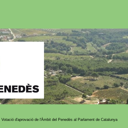
 Votació d'aprovació de l'Àmbit del Penedès al Parlament de Catalunya