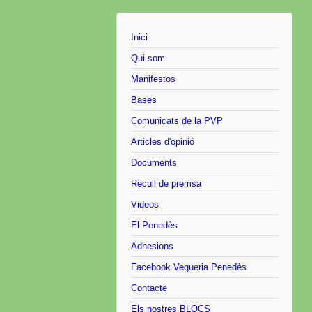
Inici
Qui som
Manifestos
Bases
Comunicats de la PVP
Articles d'opinió
Documents
Recull de premsa
Videos
El Penedès
Adhesions
Facebook Vegueria Penedès
Contacte
Els nostres BLOCS