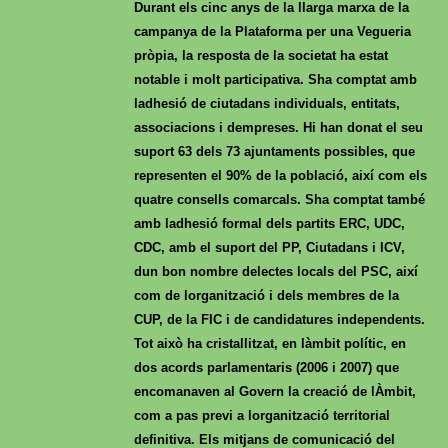
Durant els cinc anys de la llarga marxa de la
campanya de la Plataforma per una Vegueria
pròpia, la resposta de la societat ha estat
notable i molt participativa. Sha comptat amb
ladhesió de ciutadans individuals, entitats,
associacions i dempreses. Hi han donat el seu
suport 63 dels 73 ajuntaments possibles, que
representen el 90% de la població, així com els
quatre consells comarcals. Sha comptat també
amb ladhesió formal dels partits ERC, UDC,
CDC, amb el suport del PP, Ciutadans i ICV,
dun bon nombre delectes locals del PSC, així
com de lorganització i dels membres de la
CUP, de la FIC i de candidatures independents.
Tot això ha cristallitzat, en làmbit polític, en
dos acords parlamentaris (2006 i 2007) que
encomanaven al Govern la creació de lÀmbit,
com a pas previ a lorganització territorial
definitiva. Els mitjans de comunicació del