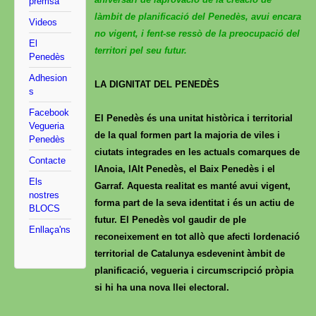
premsa
làmbit de planificació del Penedès, avui encara
Videos
no vigent, i fent-se ressò de la preocupació del
El
territori pel seu futur.
Penedès
Adhesion
LA DIGNITAT DEL PENEDÈS
s
Facebook
El Penedès és una unitat històrica i territorial
Vegueria
de la qual formen part la majoria de viles i
Penedès
ciutats integrades en les actuals comarques de
Contacte
lAnoia, lAlt Penedès, el Baix Penedès i el
Els
Garraf. Aquesta realitat es manté avui vigent,
nostres
forma part de la seva identitat i és un actiu de
BLOCS
futur. El Penedès vol gaudir de ple
Enllaça'ns
reconeixement en tot allò que afecti lordenació
territorial de Catalunya esdevenint àmbit de
planificació, vegueria i circumscripció pròpia
si hi ha una nova llei electoral.