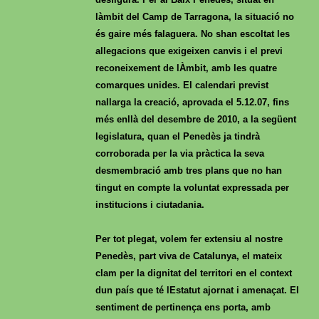
làmbit del Camp de Tarragona, la situació no
és gaire més falaguera. No shan escoltat les
allegacions que exigeixen canvis i el previ
reconeixement de lÀmbit, amb les quatre
comarques unides. El calendari previst
nallarga la creació, aprovada el 5.12.07, fins
més enllà del desembre de 2010, a la següent
legislatura, quan el Penedès ja tindrà
corroborada per la via pràctica la seva
desmembració amb tres plans que no han
tingut en compte la voluntat expressada per
institucions i ciutadania.
Per tot plegat, volem fer extensiu al nostre
Penedès, part viva de Catalunya, el mateix
clam per la dignitat del territori en el context
dun país que té lEstatut ajornat i amenaçat. El
sentiment de pertinença ens porta, amb