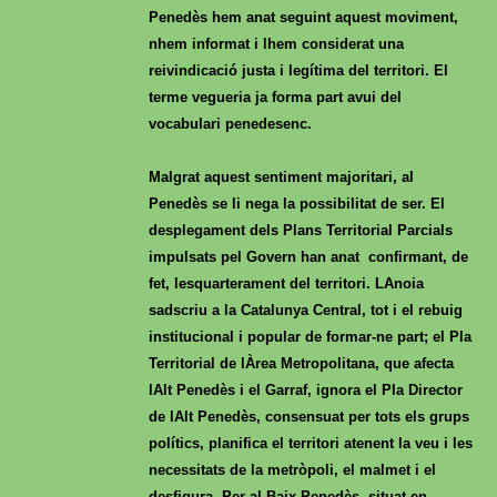
Penedès hem anat seguint aquest moviment,
nhem informat i lhem considerat una
reivindicació justa i legítima del territori. El
terme vegueria ja forma part avui del
vocabulari penedesenc.
Malgrat aquest sentiment majoritari, al
Penedès se li nega la possibilitat de ser. El
desplegament dels Plans Territorial Parcials
impulsats pel Govern han anat confirmant, de
fet, lesquarterament del territori. LAnoia
sadscriu a la Catalunya Central, tot i el rebuig
institucional i popular de formar-ne part; el Pla
Territorial de lÀrea Metropolitana, que afecta
lAlt Penedès i el Garraf, ignora el Pla Director
de lAlt Penedès, consensuat per tots els grups
polítics, planifica el territori atenent la veu i les
necessitats de la metròpoli, el malmet i el
desfigura. Per al Baix Penedès, situat en