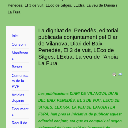
Penedès, El 3 de vuit, LEco de Sitges, LExtra, La veu de l'Anoia i
La Fura
La dignitat del Penedès, editorial
Inici
publicada conjuntament pel Diari
de Vilanova, Diari del Baix
Qui som
Penedès, El 3 de vuit, LEco de
Manifesto
Sitges, LExtra, La veu de l'Anoia i
s
La Fura
Bases
Comunica
ts de la
PVP
Les publicacions DIARI DE VILANOVA, DIARI
Articles
d'opinió
DEL BAIX PENEDÈS, EL 3 DE VUIT, LECO DE
SITGES, LEXTRA, LA VEU DE LANOIA i LA
Document
FURA, han pres la iniciativa de publicar aquest
s
editorial conjunt, ara que es compleix el segon
Recull de
aniversari de laprovació de la creació de