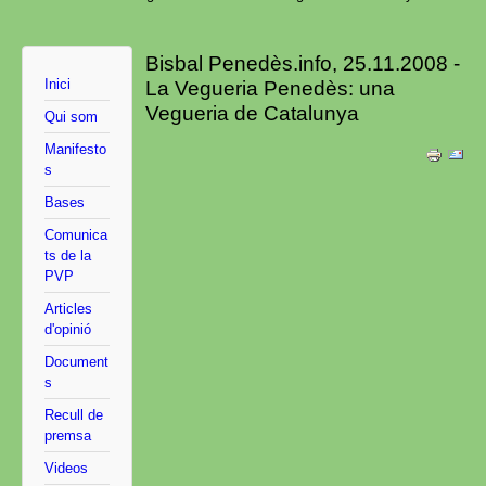
Bisbal Penedès.info, 25.11.2008 -
Inici
La Vegueria Penedès: una
Vegueria de Catalunya
Qui som
Manifesto
s
Bases
Comunica
ts de la
PVP
Articles
d'opinió
Document
s
Recull de
premsa
Videos