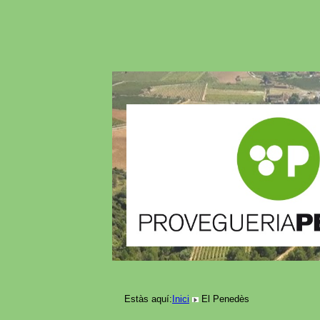
Estàs aquí:
Inici
El Penedès