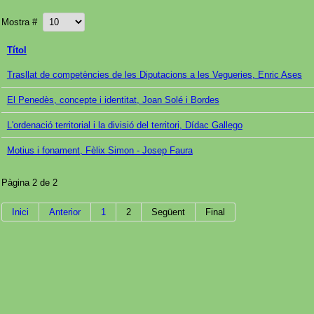
Mostra #
Títol
Trasllat de competències de les Diputacions a les Vegueries, Enric Ases
El Penedès, concepte i identitat, Joan Solé i Bordes
L'ordenació territorial i la divisió del territori, Dídac Gallego
Motius i fonament, Fèlix Simon - Josep Faura
Pàgina 2 de 2
Inici
Anterior
1
2
Següent
Final