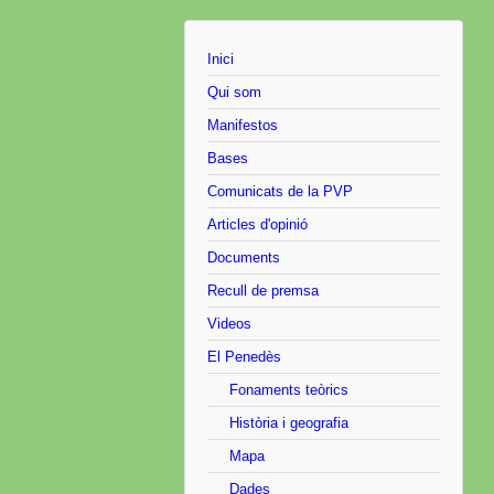
Inici
Qui som
Manifestos
Bases
Comunicats de la PVP
Articles d'opinió
Documents
Recull de premsa
Videos
El Penedès
Fonaments teòrics
Història i geografia
Mapa
Dades