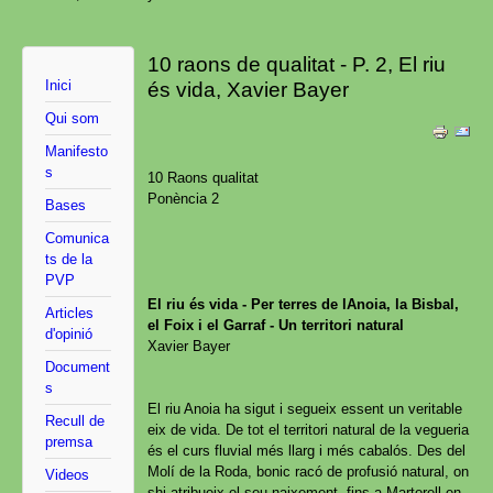
10 raons de qualitat - P. 2, El riu
Inici
és vida, Xavier Bayer
Qui som
Manifesto
s
10 Raons qualitat
Ponència 2
Bases
Comunica
ts de la
PVP
El riu és vida - Per terres de lAnoia, la Bisbal,
Articles
el Foix i el Garraf - Un territori natural
d'opinió
Xavier Bayer
Document
s
El riu Anoia ha sigut i segueix essent un veritable
Recull de
eix de vida. De tot el territori natural de la vegueria
premsa
és el curs fluvial més llarg i més cabalós. Des del
Molí de la Roda, bonic racó de profusió natural, on
Videos
shi atribueix el seu naixement, fins a Martorell en