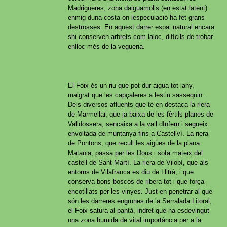
Madrigueres, zona daiguamolls (en estat latent)
enmig duna costa on lespeculació ha fet grans
destrosses. En aquest darrer espai natural encara
shi conserven arbrets com laloc, difícils de trobar
enlloc més de la vegueria.
El Foix és un riu que pot dur aigua tot lany,
malgrat que les capçaleres a lestiu sassequin.
Dels diversos afluents que té en destaca la riera
de Marmellar, que ja baixa de les fèrtils planes de
Valldossera, sencaixa a la vall dInfern i segueix
envoltada de muntanya fins a Castellví. La riera
de Pontons, que recull les aigües de la plana
Matania, passa per les Dous i sota mateix del
castell de Sant Martí. La riera de Vilobí, que als
entorns de Vilafranca es diu de Llitrà, i que
conserva bons boscos de ribera tot i que força
encotillats per les vinyes. Just en penetrar al que
són les darreres engrunes de la Serralada Litoral,
el Foix satura al pantà, indret que ha esdevingut
una zona humida de vital importància per a la