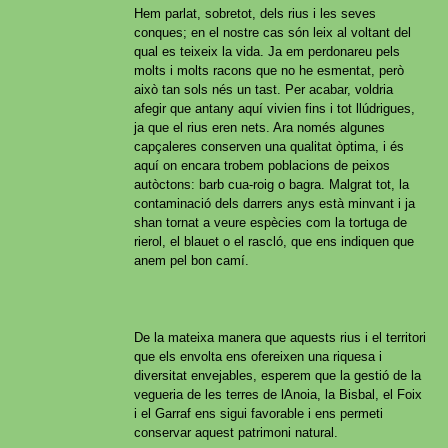
Hem parlat, sobretot, dels rius i les seves
conques; en el nostre cas són leix al voltant del
qual es teixeix la vida. Ja em perdonareu pels
molts i molts racons que no he esmentat, però
això tan sols nés un tast. Per acabar, voldria
afegir que antany aquí vivien fins i tot llúdrigues,
ja que el rius eren nets. Ara només algunes
capçaleres conserven una qualitat òptima, i és
aquí on encara trobem poblacions de peixos
autòctons: barb cua-roig o bagra. Malgrat tot, la
contaminació dels darrers anys està minvant i ja
shan tornat a veure espècies com la tortuga de
rierol, el blauet o el rascló, que ens indiquen que
anem pel bon camí.
De la mateixa manera que aquests rius i el territori
que els envolta ens ofereixen una riquesa i
diversitat envejables, esperem que la gestió de la
vegueria de les terres de lAnoia, la Bisbal, el Foix
i el Garraf ens sigui favorable i ens permeti
conservar aquest patrimoni natural.