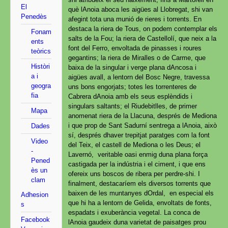
El
què lAnoia aboca les aigües al Llobregat, shi van
Penedès
afegint tota una munió de rieres i torrents. En
destaca la riera de Tous, on podem contemplar els
Fonam
salts de la Fou; la riera de Castellolí, que neix a la
ents
font del Ferro, envoltada de pinasses i roures
teòrics
gegantins; la riera de Miralles o de Carme, que
Històri
baixa de la singular i verge plana dAncosa i
a i
aigües avall, a lentorn del Bosc Negre, travessa
geogra
uns bons engorjats; totes les torrenteres de
fia
Cabrera dAnoia amb els seus esplèndids i
singulars saltants; el Riudebitlles, de primer
Mapa
anomenat riera de la Llacuna, després de Mediona
i que prop de Sant Sadurní sentrega a lAnoia, això
Dades
sí, després dhaver trepitjat paratges com la font
Video
del Teix, el castell de Mediona o les Deus; el
-
Lavernó, veritable oasi enmig duna plana força
Pened
castigada per la indústria i el ciment, i que ens
ès un
ofereix uns boscos de ribera per perdre-shi. I
clam
finalment, destacaríem els diversos torrents que
baixen de les muntanyes dOrdal, en especial els
Adhesion
que hi ha a lentorn de Gelida, envoltats de fonts,
s
espadats i exuberància vegetal. La conca de
Facebook
lAnoia gaudeix duna varietat de paisatges prou