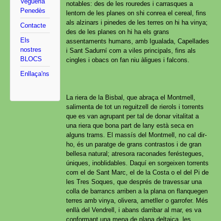
Vegueria
notables: des de les rouredes i carrasques a
Penedès
lentorn de les planes on shi conrea el cereal, fins
als alzinars i pinedes de les terres on hi ha vinya;
Contacte
des de les planes on hi ha els grans
Els
assentaments humans, amb Igualada, Capellades
nostres
i Sant Sadurní com a viles principals, fins als
BLOCS
cingles i obacs on fan niu àligues i falcons.
Enllaça'ns
La riera de la Bisbal, que abraça el Montmell,
salimenta de tot un reguitzell de rierols i torrents
que es van agrupant per tal de donar vitalitat a
una riera que bona part de lany està seca en
alguns trams. El massís del Montmell, no cal dir-
ho, és un paratge de grans contrastos i de gran
bellesa natural; atresora raconades feréstegues,
úniques, inoblidables. Daquí en sorgeixen torrents
com el de Sant Marc, el de la Costa o el del Pi de
les Tres Soques, que després de travessar una
colla de barrancs arriben a la plana on flanquegen
terres amb vinya, olivera, ametller o garrofer. Més
enllà del Vendrell, i abans darribar al mar, es va
conformant una mena de plana deltaica, les