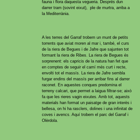
fauna i flora daquesta vegueria. Després dun
darrer tram (sovint eixut), ple de murtra, arriba a
la Mediterrània.
A les terres del Garraf trobem un munt de petits
torrents que aviat moren al mar i, també, el curs
de la riera de Begues i de Jafre que sajunten tot
formant la riera de Ribes. La riera de Begues és
sorprenent: els capricis de la natura han fet que
en comptes de seguir el camí més curt i recte,
envolti tot el massís. La riera de Jafre sembla
furgar endins del massís per arribar fins al darrer
raconet. En aquestes conques predomina el
terreny calcari, que permet a laigua filtrar-se; això
fa que les rieres vagin eixutes. Amb tot, aquests
materials han format un paisatge de gran interès i
bellesa, on hi ha rasclers, dolines i una infinitat de
coves i avencs. Aquí trobem el parc del Garraf i
Olèrdola.