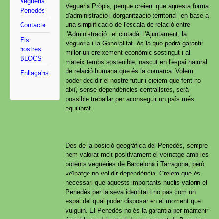
Vegueria
Vegueria Pròpia, perquè creiem que aquesta forma
Penedès
d'administració i dorganització territorial -en base a
una simplificació de l'escala de relació entre
Contacte
l'Administració i el ciutadà: l'Ajuntament, la
Els
Vegueria i la Generalitat- és la que podrà garantir
nostres
millor un creixement econòmic sostingut i al
BLOCS
mateix temps sostenible, nascut en l'espai natural
de relació humana que és la comarca. Volem
Enllaça'ns
poder decidir el nostre futur i creiem que fent-ho
així, sense dependències centralistes, serà
possible treballar per aconseguir un país més
equilibrat.
Des de la posició geogràfica del Penedès, sempre
hem valorat molt positivament el veïnatge amb les
potents vegueries de Barcelona i Tarragona; però
veïnatge no vol dir dependència. Creiem que és
necessari que aquests importants nuclis valorin el
Penedès per la seva identitat i no pas com un
espai del qual poder disposar en el moment que
vulguin. El Penedès no és la garantia per mantenir