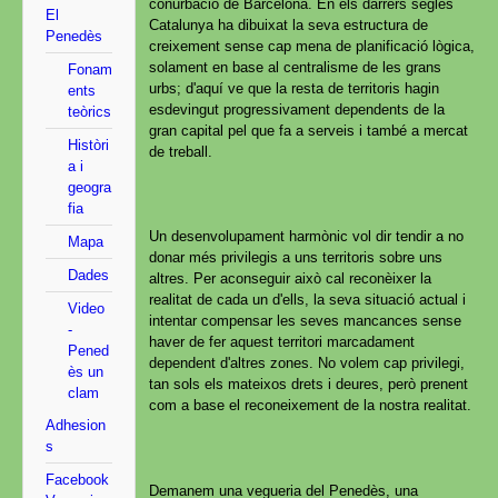
conurbació de Barcelona. En els darrers segles
El
Catalunya ha dibuixat la seva estructura de
Penedès
creixement sense cap mena de planificació lògica,
solament en base al centralisme de les grans
Fonam
urbs; d'aquí ve que la resta de territoris hagin
ents
esdevingut progressivament dependents de la
teòrics
gran capital pel que fa a serveis i també a mercat
Històri
de treball.
a i
geogra
fia
Un desenvolupament harmònic vol dir tendir a no
Mapa
donar més privilegis a uns territoris sobre uns
Dades
altres. Per aconseguir això cal reconèixer la
realitat de cada un d'ells, la seva situació actual i
Video
intentar compensar les seves mancances sense
-
haver de fer aquest territori marcadament
Pened
dependent d'altres zones. No volem cap privilegi,
ès un
tan sols els mateixos drets i deures, però prenent
clam
com a base el reconeixement de la nostra realitat.
Adhesion
s
Facebook
Demanem una vegueria del Penedès, una