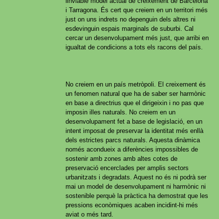
linviable model actual de creixement de Barcelona
i Tarragona. És cert que creiem en un territori més
just on uns indrets no depenguin dels altres ni
esdevinguin espais marginals de suburbi. Cal
cercar un desenvolupament més just, que arribi en
igualtat de condicions a tots els racons del país.
No creiem en un país metròpoli. El creixement és
un fenomen natural que ha de saber ser harmònic
en base a directrius que el dirigeixin i no pas que
imposin illes naturals. No creiem en un
desenvolupament fet a base de legislació, en un
intent imposat de preservar la identitat més enllà
dels estrictes parcs naturals. Aquesta dinàmica
només acondueix a diferències impossibles de
sostenir amb zones amb altes cotes de
preservació encerclades per amplis sectors
urbanitzats i degradats. Aquest no és ni podrà ser
mai un model de desenvolupament ni harmònic ni
sostenible perquè la pràctica ha demostrat que les
pressions econòmiques acaben incidint-hi més
aviat o més tard.