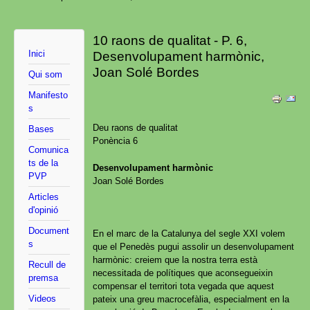
10 raons de qualitat - P. 6,
Inici
Desenvolupament harmònic,
Joan Solé Bordes
Qui som
Manifesto
s
Deu raons de qualitat
Bases
Ponència 6
Comunica
ts de la
Desenvolupament harmònic
PVP
Joan Solé Bordes
Articles
d'opinió
Document
En el marc de la Catalunya del segle XXI volem
s
que el Penedès pugui assolir un desenvolupament
harmònic: creiem que la nostra terra està
Recull de
necessitada de polítiques que aconsegueixin
premsa
compensar el territori tota vegada que aquest
Videos
pateix una greu macrocefàlia, especialment en la