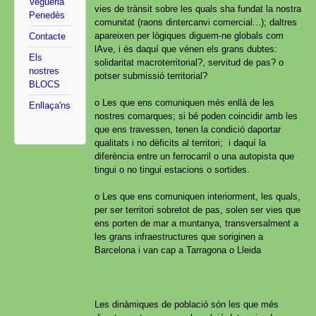
Vegueria
vies de trànsit sobre les quals sha fundat la nostra
Penedès
comunitat (raons dintercanvi comercial...); daltres
apareixen per lògiques diguem-ne globals com
Contacte
lAve, i és daquí que vénen els grans dubtes:
Els
solidaritat macroterritorial?, servitud de pas? o
nostres
potser submissió territorial?
BLOCS
o Les que ens comuniquen més enllà de les
Enllaça'ns
nostres comarques; si bé poden coincidir amb les
que ens travessen, tenen la condició daportar
qualitats i no dèficits al territori; i daquí la
diferència entre un ferrocarril o una autopista que
tingui o no tingui estacions o sortides.
o Les que ens comuniquen interiorment, les quals,
per ser territori sobretot de pas, solen ser vies que
ens porten de mar a muntanya, transversalment a
les grans infraestructures que soriginen a
Barcelona i van cap a Tarragona o Lleida
Les dinàmiques de població són les que més