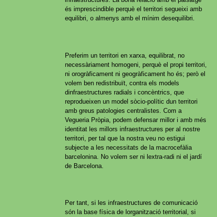
és imprescindible perquè el territori segueixi amb
equilibri, o almenys amb el mínim desequilibri.
Preferim un territori en xarxa, equilibrat, no
necessàriament homogeni, perquè el propi territori,
ni orogràficament ni geogràficament ho és; però el
volem ben redistribuït, contra els models
dinfraestructures radials i concèntrics, que
reprodueixen un model sòcio-polític dun territori
amb greus patologies centralistes. Com a
Vegueria Pròpia, podem defensar millor i amb més
identitat les millors infraestructures per al nostre
territori, per tal que la nostra veu no estigui
subjecte a les necessitats de la macrocefàlia
barcelonina. No volem ser ni lextra-radi ni el jardí
de Barcelona.
Per tant, si les infraestructures de comunicació
són la base física de lorganització territorial, si