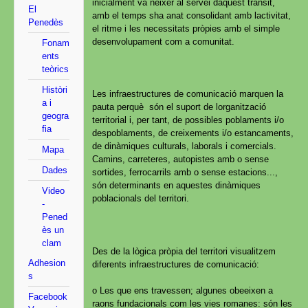
inicialment va néixer al servei daquest trànsit,
El
amb el temps sha anat consolidant amb lactivitat,
Penedès
el ritme i les necessitats pròpies amb el simple
desenvolupament com a comunitat.
Fonam
ents
teòrics
Històri
Les infraestructures de comunicació marquen la
a i
pauta perquè són el suport de lorganització
geogra
territorial i, per tant, de possibles poblaments i/o
fia
despoblaments, de creixements i/o estancaments,
de dinàmiques culturals, laborals i comercials.
Mapa
Camins, carreteres, autopistes amb o sense
Dades
sortides, ferrocarrils amb o sense estacions...,
són determinants en aquestes dinàmiques
Video
poblacionals del territori.
-
Pened
ès un
clam
Des de la lògica pròpia del territori visualitzem
Adhesion
diferents infraestructures de comunicació:
s
o Les que ens travessen; algunes obeeixen a
Facebook
raons fundacionals com les vies romanes: són les