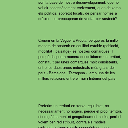
són la base del nostre desenvolupament, que no
vol dir necessàriament creixement, quan deixaran
els polítics, sobretot locals, de pensar només a
créixer i es preocuparan de veritat per sostenir?
Creiem en la Vegueria Pròpia, perquè és la millor
manera de sostenir en equilibri estable (població,
mobilitat i paisatge) les nostres comarques. I
perquè daquesta manera consolidarem un territori,
constituït per unes comarques molt consistents,
entre les dues àrees industrials més grans del
país - Barcelona i Tarragona - amb una de les
millors relacions entre el mar i linterior del país.
Preferim un territori en xarxa, equilibrat, no
necessàriament homogeni, perquè el propi territori,
ni orogràficament ni geogràficament ho és; però el
volem ben redistribuït, contra els models
dinfraestructures radials i concèntrics, que