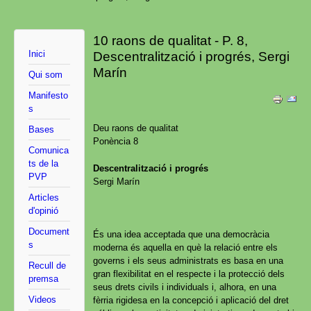
10 raons de qualitat - P. 8,
Inici
Descentralització i progrés, Sergi
Marín
Qui som
Manifesto
s
Deu raons de qualitat
Bases
Ponència 8
Comunica
ts de la
Descentralització i progrés
PVP
Sergi Marín
Articles
d'opinió
Document
És una idea acceptada que una democràcia
s
moderna és aquella en què la relació entre els
governs i els seus administrats es basa en una
Recull de
gran flexibilitat en el respecte i la protecció dels
premsa
seus drets civils i individuals i, alhora, en una
Videos
fèrria rigidesa en la concepció i aplicació del dret