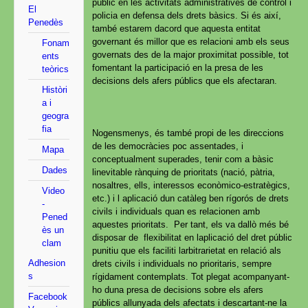
públic en les activitats administratives de control i
El
policia en defensa dels drets bàsics. Si és així,
Penedès
també estarem dacord que aquesta entitat
governant és millor que es relacioni amb els seus
Fonam
governats des de la major proximitat possible, tot
ents
fomentant la participació en la presa de les
teòrics
decisions dels afers públics que els afectaran.
Històri
a i
geogra
fia
Nogensmenys, és també propi de les direccions
de les democràcies poc assentades, i
Mapa
conceptualment superades, tenir com a bàsic
Dades
linevitable rànquing de prioritats (nació, pàtria,
nosaltres, ells, interessos econòmico-estratègics,
Video
etc.) i l aplicació dun catàleg ben rígorós de drets
-
civils i individuals quan es relacionen amb
Pened
aquestes prioritats. Per tant, els va dallò més bé
ès un
disposar de flexibilitat en laplicació del dret públic
clam
punitiu que els faciliti larbitrarietat en relació als
Adhesion
drets civils i individuals no prioritaris, sempre
s
rígidament contemplats. Tot plegat acompanyant-
ho duna presa de decisions sobre els afers
Facebook
públics allunyada dels afectats i descartant-ne la