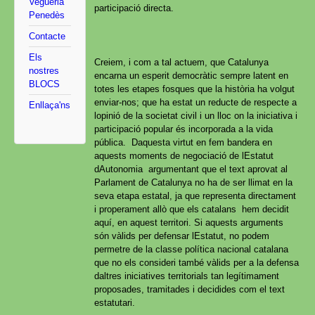
Vegueria
participació directa.
Penedès
Contacte
Els
Creiem, i com a tal actuem, que Catalunya
nostres
encarna un esperit democràtic sempre latent en
BLOCS
totes les etapes fosques que la història ha volgut
enviar-nos; que ha estat un reducte de respecte a
Enllaça'ns
lopinió de la societat civil i un lloc on la iniciativa i
participació popular és incorporada a la vida
pública. Daquesta virtut en fem bandera en
aquests moments de negociació de lEstatut
dAutonomia argumentant que el text aprovat al
Parlament de Catalunya no ha de ser llimat en la
seva etapa estatal, ja que representa directament
i properament allò que els catalans hem decidit
aquí, en aquest territori. Si aquests arguments
són vàlids per defensar lEstatut, no podem
permetre de la classe política nacional catalana
que no els consideri també vàlids per a la defensa
daltres iniciatives territorials tan legítimament
proposades, tramitades i decidides com el text
estatutari.