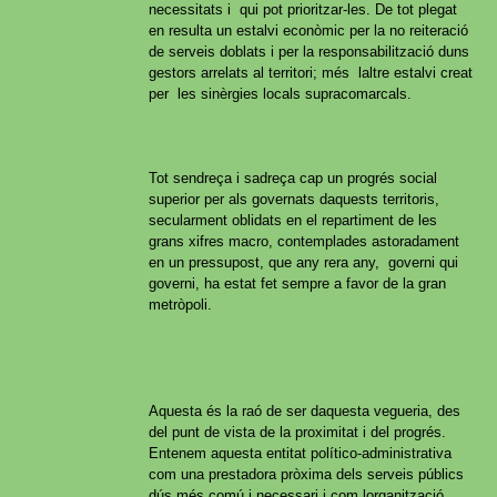
necessitats i qui pot prioritzar-les. De tot plegat
en resulta un estalvi econòmic per la no reiteració
de serveis doblats i per la responsabilització duns
gestors arrelats al territori; més laltre estalvi creat
per les sinèrgies locals supracomarcals.
Tot sendreça i sadreça cap un progrés social
superior per als governats daquests territoris,
secularment oblidats en el repartiment de les
grans xifres macro, contemplades astoradament
en un pressupost, que any rera any, governi qui
governi, ha estat fet sempre a favor de la gran
metròpoli.
Aquesta és la raó de ser daquesta vegueria, des
del punt de vista de la proximitat i del progrés.
Entenem aquesta entitat político-administrativa
com una prestadora pròxima dels serveis públics
dús més comú i necessari i com lorganització