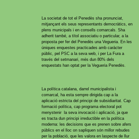
La societat de tot el Penedès sha pronunciat,
mitjançant els seus representants democràtics, en
plens municipals i en consells comarcals. Sha
adherit també, a títol associatiu o particular, a la
proposta per fer del Penedès una Vegueria. En les
úniques enquestes practicades amb caràcter
públic, pel PSC a la seva web, i per La Fura a
través del setmanari, més dun 80% dels
enquestats han optat per la Vegueria Penedès.
La política catalana, darrel municipalista i
comarcal, ha esta sempre dirigida cap a la
aplicació estricta del principi de subsidiaritat. Cap
formació política, cap programa electoral pot
menystenir la seva invocació i aplicació, ja que
es tracta dun principi irreductible en la política
moderna: les decisions que es prenen sobre afers
públics en el lloc on sapliquen són millor rebudes
per la població, que les valora en laspecte de llur