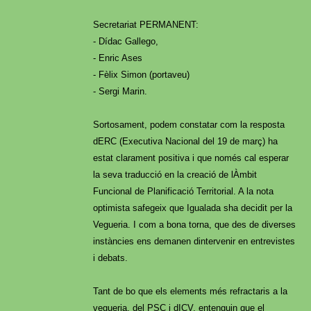
Secretariat PERMANENT:
- Dídac Gallego,
- Enric Ases
- Fèlix Simon (portaveu)
- Sergi Marin.
Sortosament, podem constatar com la resposta
dERC (Executiva Nacional del 19 de març) ha
estat clarament positiva i que només cal esperar
la seva traducció en la creació de lÀmbit
Funcional de Planificació Territorial. A la nota
optimista safegeix que Igualada sha decidit per la
Vegueria. I com a bona torna, que des de diverses
instàncies ens demanen dintervenir en entrevistes
i debats.
Tant de bo que els elements més refractaris a la
vegueria, del PSC i dICV, entenguin que el