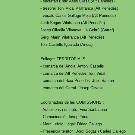
- secretàri Enric Ases Olesa (Alt Penedès)
- tresorer Toni Vidal Vilafranca (Alt Penedès)
- vocals Carles Gallego Moja (Alt Penedès)
Jordi Sogas Vilafranca (Alt Penedès)
Josep Olivella Vilanova i la Geltrú (Garraf)
Sergi Marin Vilafranca (Alt Penedès)
Toni Castells Igualada (Anoia)
Enllaços TERRITORIALS:
- comarca de lAnoia: Antoni Castells
- comarca de lAlt Penedès Toni Vidal
- comarca del Baix Penedès: Julio Ramon
- comarca del Garraf: Josep Olivella
Coordinadors de les COMISSIONS :
- Adhesions i entitats: Fina Santacana
- Comunicació: Josep Faura
- Marc jurídic i legal: Dídac Gallego
- Presència territori: Jordi Sogas i Carles Gallego