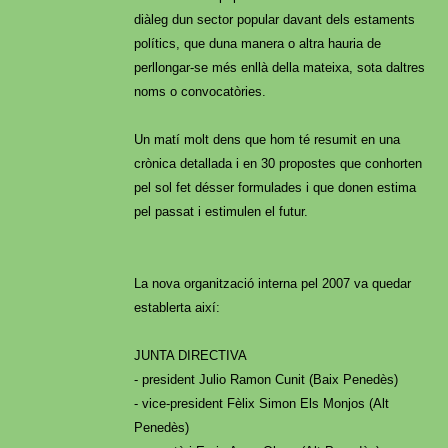
diàleg dun sector popular davant dels estaments
polítics, que duna manera o altra hauria de
perllongar-se més enllà della mateixa, sota daltres
noms o convocatòries.
Un matí molt dens que hom té resumit en una
crònica detallada i en 30 propostes que conhorten
pel sol fet désser formulades i que donen estima
pel passat i estimulen el futur.
La nova organització interna pel 2007 va quedar
establerta així:
JUNTA DIRECTIVA
- president Julio Ramon Cunit (Baix Penedès)
- vice-president Fèlix Simon Els Monjos (Alt
Penedès)