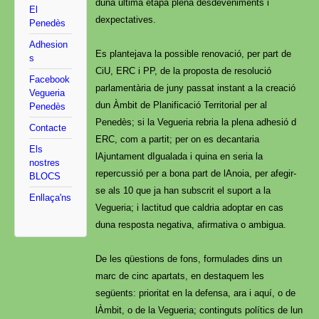
duna última etapa plena desdeveniments i
El
dexpectatives.
Penedès
Adhesion
Es plantejava la possible renovació, per part de
s
CiU, ERC i PP, de la proposta de resolució
Facebook
parlamentària de juny passat instant a la creació
Vegueria
dun Àmbit de Planificació Territorial per al
Penedès
Penedès; si la Vegueria rebria la plena adhesió d
Contacte
ERC, com a partit; per on es decantaria
Els
lAjuntament dIgualada i quina en seria la
nostres
repercussió per a bona part de lAnoia, per afegir-
BLOCS
se als 10 que ja han subscrit el suport a la
Enllaça'ns
Vegueria; i lactitud que caldria adoptar en cas
duna resposta negativa, afirmativa o ambigua.
De les qüestions de fons, formulades dins un
marc de cinc apartats, en destaquem les
següents: prioritat en la defensa, ara i aquí, o de
lÀmbit, o de la Vegueria; continguts polítics de lun