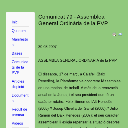
Comunicat 79 - Assemblea
Inici
General Ordinària de la PVP
Qui som
Manifesto
s
30.03.2007
Bases
ASSEMBLA GENERAL ORDINARIA de la PVP
Comunica
ts de la
PVP
El dissabte, 17 de març, a Calafell (Baix
Penedès), la Plataforma va concretar lAssemblea
Articles
d'opinió
en una matinal de treball. A més de la renovació
anual de la Junta, i el seu president que té un
Document
s
caràcter rotatiu: Fèlix Simon de lAlt Penedès
(2005) // Josep Olivella del Garraf (2006) // Julio
Recull de
premsa
Ramon del Baix Penedès (2007); el seu caràcter
assembleari li exigia repensar la situació després
Videos