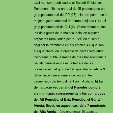
avui han sortit publicades al Butlletí Oficial del
Parlament. Nhi ha un total de 45 presentades pel
grup parlamentari del PP (25), els tres partits de la
majoria governamental de forma conjunta (14) i el
grup parlamentari de CiU (6). Volem destacar que
les dels grups de la majoria inclouen algunes
propostes formulades per la PVP en el sentit
dagilitar la tramitació en els articles 4-6 que són
els que preveuen la creació de noves vegueries.
Però sens dubte lesmena de més transcendència
per als penedesencs és la tercera de les
presentades pel grup de CiU que afecta larticle 9
de la llei, el que enumera quines són les
vegueries, i diu textualment així: Addició: h)
La
demarcació veguerial del Penedès comprèn
els municipis corresponents a les comarques
de lAlt Penedès, el Baix Penedès, el Garraf i
lAnoia, llevat, en aquest cas, dels 7 municipis
de lAlta Anoia
... (els enumera). Si aquesta