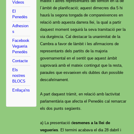
mateix i altres representants del territori en la de
Videos
l`àmbit de planificació; aquest dimecres dia 5 hi
El
haurà la segona tongada de compareixences en
Penedès
relació amb aquesta darrera llei, la qual a partir
Adhesion
daquest moment seguirà la seva tramitació per la
s
via durgència. Cal destacar la unanimitat de la
Facebook
Cambra a favor de làmbit i les afirmacions de
Vegueria
representants dels partits de la majoria
Penedès
governamental en el sentit que aquest àmbit
Contacte
saprovarà amb el mateix contingut que la resta,
Els
paraules que esvaeixen els dubtes dun possible
nostres
descafeïnament.
BLOCS
Enllaça'ns
A part daquest tràmit, en relació amb lactivitat
parlamentària que afecta el Penedès cal remarcar
els dos punts següents.
a) La presentació d
esmenes a la llei de
vegueries
. El termini acabava el dia 28 dabril i