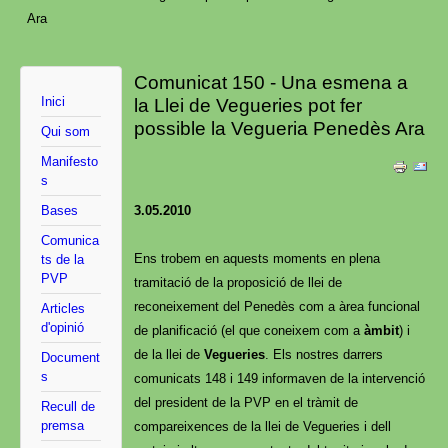
Ara
Comunicat 150 - Una esmena a
Inici
la Llei de Vegueries pot fer
possible la Vegueria Penedès Ara
Qui som
Manifesto
s
Bases
3.05.2010
Comunica
Ens trobem en aquests moments en plena
ts de la
PVP
tramitació de la proposició de llei de
reconeixement del Penedès com a àrea funcional
Articles
d'opinió
de planificació (el que coneixem com a
àmbit
) i
de la llei de
Vegueries
. Els nostres darrers
Document
s
comunicats 148 i 149 informaven de la intervenció
del president de la PVP en el tràmit de
Recull de
premsa
compareixences de la llei de Vegueries i dell