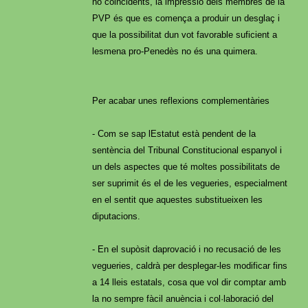
no coincidents, la impressió dels membres de la
PVP és que es comença a produir un desglaç i
que la possibilitat dun vot favorable suficient a
lesmena pro-Penedès no és una quimera.
Per acabar unes reflexions complementàries
- Com se sap lEstatut està pendent de la
sentència del Tribunal Constitucional espanyol i
un dels aspectes que té moltes possibilitats de
ser suprimit és el de les vegueries, especialment
en el sentit que aquestes substitueixen les
diputacions.
- En el supòsit daprovació i no recusació de les
vegueries, caldrà per desplegar-les modificar fins
a 14 lleis estatals, cosa que vol dir comptar amb
la no sempre fàcil anuència i col·laboració del