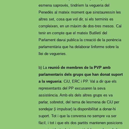
esmena saprovés, tindríem la vegueria del
Penedès al mateix moment que sinstauressin les
altres set, cosa que vol dir, si els terminis es
compleixen, en un màxim de dos-tres mesos. Cal
tenir en compte que el mateix Butlletí del
Parlament davui publica la creació de la ponència
parlamentària que ha delaborar linforme sobre la
llei de vegueries.
b) La
reunió de membres de la PVP amb
parlamentaris dels grups que han donat suport
a la vegueria
: CiU, ERC i PP. Val a dir que els
representants del PP excusaren la seva
assistència. Amb els dels altres grups es va
parlar, sobretot, del tema de lesmena de CiU per
sondejar (i impulsar) la disponibilitat a donar-hi
suport. Tot i que la conversa no sempre va ser
fàcil, i tot i que els dos partits mantenen posicions