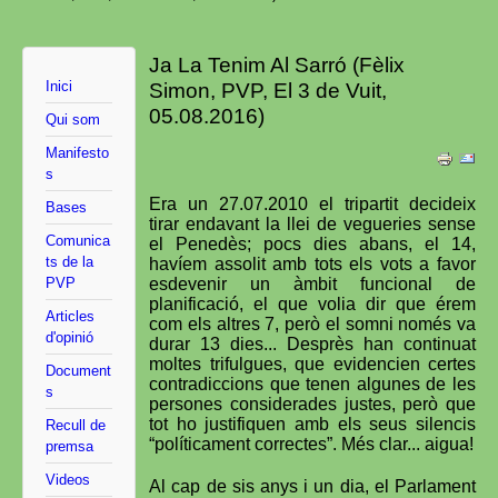
Ja La Tenim Al Sarró (Fèlix
Inici
Simon, PVP, El 3 de Vuit,
05.08.2016)
Qui som
Manifesto
s
Era un 27.07.2010 el tripartit decideix
Bases
tirar endavant la llei de vegueries sense
Comunica
el Penedès; pocs dies abans, el 14,
ts de la
havíem assolit amb tots els vots a favor
PVP
esdevenir un àmbit funcional de
planificació, el que volia dir que érem
Articles
com els altres 7, però el somni només va
d'opinió
durar 13 dies... Desprès han continuat
moltes trifulgues, que evidencien certes
Document
contradiccions que tenen algunes de les
s
persones considerades justes, però que
tot ho justifiquen amb els seus silencis
Recull de
“políticament correctes”. Més clar... aigua!
premsa
Videos
Al cap de sis anys i un dia, el Parlament