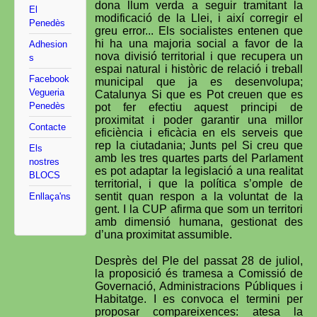
dona llum verda a seguir tramitant la
El
modificació de la Llei, i així corregir el
Penedès
greu error... Els socialistes entenen que
hi ha una majoria social a favor de la
Adhesion
nova divisió territorial i que recupera un
s
espai natural i històric de relació i treball
Facebook
municipal que ja es desenvolupa;
Vegueria
Catalunya Si que es Pot creuen que es
Penedès
pot fer efectiu aquest principi de
proximitat i poder garantir una millor
Contacte
eficiència i eficàcia en els serveis que
rep la ciutadania; Junts pel Si creu que
Els
amb les tres quartes parts del Parlament
nostres
es pot adaptar la legislació a una realitat
BLOCS
territorial, i que la política s’omple de
sentit quan respon a la voluntat de la
Enllaça'ns
gent. I la CUP afirma que som un territori
amb dimensió humana, gestionat des
d’una proximitat assumible.
Desprès del Ple del passat 28 de juliol,
la proposició és tramesa a Comissió de
Governació, Administracions Públiques i
Habitatge. I es convoca el termini per
proposar compareixences: atesa la