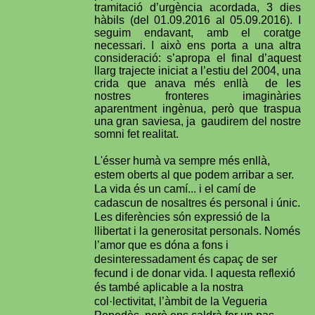
tramitació d’urgència acordada, 3 dies
hàbils (del 01.09.2016 al 05.09.2016). I
seguim endavant, amb el coratge
necessari. I això ens porta a una altra
consideració: s’apropa el final d’aquest
llarg trajecte iniciat a l’estiu del 2004, una
crida que anava més enllà de les
nostres fronteres imaginàries
aparentment ingènua, però que traspua
una gran saviesa, ja gaudirem del nostre
somni fet realitat.
L'ésser humà va sempre més enllà,
estem oberts al que podem arribar a ser.
La vida és un camí... i el camí de
cadascun de nosaltres és personal i únic.
Les diferències són expressió de la
llibertat i la generositat personals. Només
l’amor que es dóna a fons i
desinteressadament és capaç de ser
fecund i de donar vida. I aquesta reflexió
és també aplicable a la nostra
col·lectivitat, l’àmbit de la Vegueria