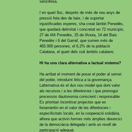
senzillesa.
I en quart lloc, desprès de més de nou anys de
pressió feta des de baix, i de suportar
injustificades esperes, sha creat làmbit Penedès,
que quedarà delimitat i concretat en 72 municipis,
27 de lAlt Penedès, 25 de lAnoia, 14 del Baix
Penedès i 6 del Garraf, que sumen més de
465.000 persones, el 6,2% de la població
Catalana, el quart dels vuit àmbits catalans.
Hi ha una clara alternativa a lactual sistema?
Ha arribat el moment de posar el poder al servei
del poble, introduint lètica a la governança.
Lalternativa és el dun nou model que doni valor
als recursos i a les diferències i que promogui
processos dautonomia conscient i responsable.
Es prioritari incentivar projectes que es
fonamentin en el valor de les diferències i
especificitats locals, en la cooperació solidària,
alhora que activin formes més àmplies dexercici
de la democràcia delegada i amb un nivell de
participació adequat.