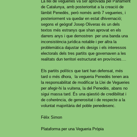
La llei de vegueries va ser aprovada pel Parlament
de Catalunya, amb posterioritat a la creació de
làmbit Penedès, però només amb 7 vegueries, i
posteriorment va quedar en estat dhivernació;
segons el geògraf Josep Oliveras és un dels
textos més estranys que shan aprovat en els
darrers anys i que demostren per una banda una
inconsistència jurídica notable i per altra la
problemàtica dajustar els desigs i els interessos
electorals dels tres partits que governaven a les
realitats dun territori estructurat en províncies....
Els partits polítics que tant han defensat, més
tard o més dhora, la vegueria Penedès tenen ara
la responsabilitat de modificar la Llei de Vegueries
per afegir-hi la vuitena, la del Penedès, abans no
sigui massa tard. És una qüestió de credibilitat i
de coherència, de generositat i de respecte a la
voluntat majoritària del poble penedesenc.
Fèlix Simon
Plataforma per una Vegueria Pròpia