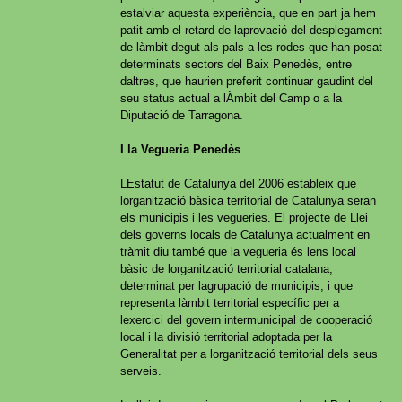
estalviar aquesta experiència, que en part ja hem
patit amb el retard de laprovació del desplegament
de làmbit degut als pals a les rodes que han posat
determinats sectors del Baix Penedès, entre
daltres, que haurien preferit continuar gaudint del
seu status actual a lÀmbit del Camp o a la
Diputació de Tarragona.
I la Vegueria Penedès
LEstatut de Catalunya del 2006 estableix que
lorganització bàsica territorial de Catalunya seran
els municipis i les vegueries. El projecte de Llei
dels governs locals de Catalunya actualment en
tràmit diu també que la vegueria és lens local
bàsic de lorganització territorial catalana,
determinat per lagrupació de municipis, i que
representa làmbit territorial específic per a
lexercici del govern intermunicipal de cooperació
local i la divisió territorial adoptada per la
Generalitat per a lorganització territorial dels seus
serveis.