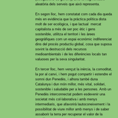
aleatòria dels serveis que això representa.
En segon lloc, hem constatat com cada dia queda
més en evidència que la pràctica política dista
molt de ser ecològica, i que lactual mercat
capitalista a més de ser poc ètic i gens
sostenible, utilitza el territori i les àrees
geogràfiques com un espai econòmic indiferenciat
dins del procés productiu global, cosa que suposa
sovint la destrucció dels recursos
medioambientals i de les diferències locals tan
valuoses per la seva singularitat.
En tercer lloc, hem vençut la inèrcia, la comoditat,
la por al canvi, i hem pogut compartir i estendre el
somni dun Penedès, i alhora també duna
Catalunya i dun món millor, més vital, solidari,
sostenible i saludable per a les persones. Amb un
Penedès interconnectat podem esdevenir una
societat més col·laborativa i amb menys
intermediaris, que afavorirà lautoconeixement i la
possibilitat de viure millor amb menys i de saber
assaborir la terra per recuperar el valor de la