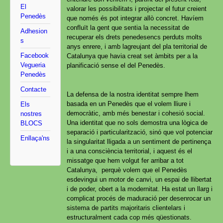
El
valorar les possibilitats i projectar el futur creient
Penedès
que només és pot integrar allò concret. Havíem
confluït la gent que sentia la necessitat de
Adhesion
recuperar els drets penedesencs perduts molts
s
anys enrere, i amb lagreujant del pla territorial de
Facebook
Catalunya que havia creat set àmbits per a la
Vegueria
planificació sense el del Penedès.
Penedès
Contacte
La defensa de la nostra identitat sempre lhem
basada en un Penedès que el volem lliure i
Els
democràtic, amb més benestar i cohesió social.
nostres
Una identitat que no sols demostra una lògica de
BLOCS
separació i particularització, sinó que vol potenciar
Enllaça'ns
la singularitat lligada a un sentiment de pertinença
i a una consciència territorial, i aquest és el
missatge que hem volgut fer arribar a tot
Catalunya, perquè volem que el Penedès
esdevingui un motor de canvi, un espai de llibertat
i de poder, obert a la modernitat. Ha estat un llarg i
complicat procés de maduració per desenrocar un
sistema de partits majoritaris clientelars i
estructuralment cada cop més qüestionats.