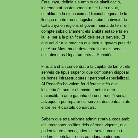
Catalunya, definia sis àmbits de planificació,
incrementat posteriorment a set i ara a vuit,
establia en la disposició addicional segona de la
llei que mentre no es legislés sobre la divisió de
Catalunya en regions el govern hauria de tenir en
compte subsidiàriament els àmbits establerts en
la llei per a la planificació dels seus serveis. El
que vol dir a la pràctica que lactual govern presidit
per Artur Mas, ha de descentralitzar els serveis
dels diversos Departaments al Penedès.
Fins ara shan concentrat a la capital de làmbit els
serveis de tipus superior que comporten disposar
de bones infraestructures i personal especialitzat.
Al Penedès ho volem fer diferent: atès que
lobjectiu és sumar al màxim i actuar amb
racionalitat i amb garantia de construcció social,
advoquem per repartir els serveis descentralitzats
entre les 4 capitals comarcals.
Sabem que tota reforma administrativa xoca amb
els interessos polítics dels càrrecs vigents, que
poden veure amenaçades les seves cadires i
poders clientelars, i ens agradaria poder-nos