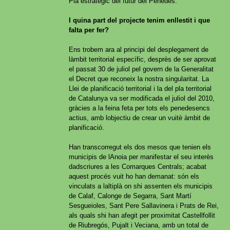
Pla estratègic del futur del Penedès.
I quina part del projecte tenim enllestit i que
falta per fer?
Ens trobem ara al principi del desplegament de
làmbit territorial específic, desprès de ser aprovat
el passat 30 de juliol pel govern de la Generalitat
el Decret que reconeix la nostra singularitat. La
Llei de planificació territorial i la del pla territorial
de Catalunya va ser modificada el juliol del 2010,
gràcies a la feina feta per tots els penedesencs
actius, amb lobjectiu de crear un vuitè àmbit de
planificació.
Han transcorregut els dos mesos que tenien els
municipis de lAnoia per manifestar el seu interès
dadscriures a les Comarques Centrals; acabat
aquest procés vuit ho han demanat: són els
vinculats a laltiplà on shi assenten els municipis
de Calaf, Calonge de Segarra, Sant Martí
Sesgueioles, Sant Pere Sallavinera i Prats de Rei,
als quals shi han afegit per proximitat Castellfollit
de Riubregós, Pujalt i Veciana, amb un total de