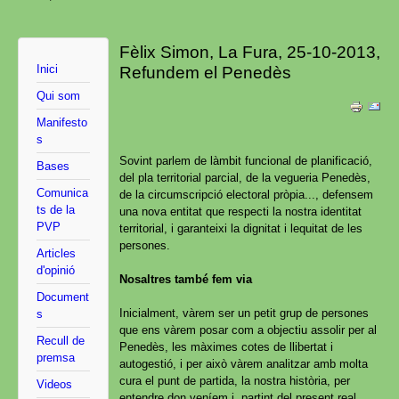
Fèlix Simon, La Fura, 25-10-2013,
Inici
Refundem el Penedès
Qui som
Manifesto
s
Sovint parlem de làmbit funcional de planificació,
Bases
del pla territorial parcial, de la vegueria Penedès,
Comunica
de la circumscripció electoral pròpia..., defensem
ts de la
una nova entitat que respecti la nostra identitat
PVP
territorial, i garanteixi la dignitat i lequitat de les
persones.
Articles
d'opinió
Nosaltres també fem via
Document
Inicialment, vàrem ser un petit grup de persones
s
que ens vàrem posar com a objectiu assolir per al
Recull de
Penedès, les màximes cotes de llibertat i
premsa
autogestió, i per això vàrem analitzar amb molta
cura el punt de partida, la nostra història, per
Videos
entendre don veníem i, partint del present real,