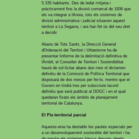
5.335 habitants. Des de ledat mitjana i
pràcticament fins la divisió comarcal de 1936 que
els va integrar a lAnoia, tots els sistemes de
divisió administrativa i judicial situaven aquest
territori a La Segarra, i ara han fet ús del seu dret
a decidir.
Abans de Tots Sants, la Direcció General
dOrdenació del Territori i Urbanisme ha de
presentar linforme de la delimitació definitiva de
lÀmbit; el Conseller de Territori i Sostenibilitat
haurà de sol·licitar abans dun mes el dictamen
definitiu de la Comissió de Política Territorial que
disposarà de dos mesos per fer-lo, mentre que el
Govern en tindrà tres per subscriure lacord
definitiu que serà publicat al DOGC i en el qual
quedaran fixats els àmbits de planejament
territorial de Catalunya.
El Pla territorial parcial
Aquesta eina ha destablir les pautes especials per
a un desenvolupament sostenible del territori i ha
de regular els sistemes bàsics despais oberts,