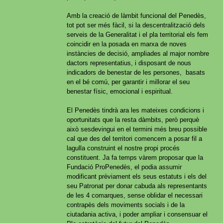
Amb la creació de làmbit funcional del Penedès,
tot pot ser més fàcil, si la descentralització dels
serveis de la Generalitat i el pla territorial els fem
coincidir en la posada en marxa de noves
instàncies de decisió, ampliades al major nombre
dactors representatius, i disposant de nous
indicadors de benestar de les persones, basats
en el bé comú, per garantir i millorar el seu
benestar físic, emocional i espiritual.
El Penedès tindrà ara les mateixes condicions i
oportunitats que la resta dàmbits, però perquè
això sesdevingui en el termini més breu possible
cal que des del territori comencem a posar fil a
lagulla construint el nostre propi procés
constituent. Ja fa temps vàrem proposar que la
Fundació ProPenedès, el podia assumir
modificant prèviament els seus estatuts i els del
seu Patronat per donar cabuda als representants
de les 4 comarques, sense oblidar el necessari
contrapès dels moviments socials i de la
ciutadania activa, i poder ampliar i consensuar el