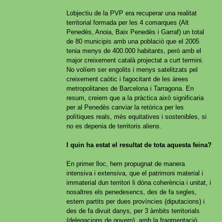
Lobjectiu de la PVP era recuperar una realitat
territorial formada per les 4 comarques (Alt
Penedès, Anoia, Baix Penedès i Garraf) un total
de 80 municipis amb una població que el 2005
tenia menys de 400.000 habitants, però amb el
major creixement català projectat a curt termini.
No volíem ser engolits i menys satelitzats pel
creixement caòtic i fagocitant de les àrees
metropolitanes de Barcelona i Tarragona. En
resum, creiem que a la pràctica això significaria
per al Penedès canviar la retòrica per les
polítiques reals, més equitatives i sostenibles, si
no es depenia de territoris aliens.
I quin ha estat el resultat de tota aquesta feina?
En primer lloc, hem propugnat de manera
intensiva i extensiva, que el patrimoni material i
immaterial dun territori li dóna coherència i unitat, i
nosaltres els penedesencs, des de fa segles,
estem partits per dues províncies (diputacions) i
des de fa divuit danys, per 3 àmbits territorials
(delegacions de govern), amb la fragmentació