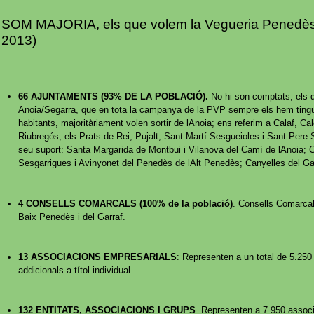
SOM MAJORIA, els que volem la Vegueria Penedès.
2013)
66 AJUNTAMENTS (93% DE LA POBLACIÓ).
No hi son comptats, els d
Anoia/Segarra, que en tota la campanya de la PVP sempre els hem tingu
habitants, majoritàriament volen sortir de lAnoia; ens referim a Calaf, Ca
Riubregós, els Prats de Rei, Pujalt; Sant Martí Sesgueioles i Sant Pere S
seu suport: Santa Margarida de Montbui i Vilanova del Camí de lAnoia; C
Sesgarrigues i Avinyonet del Penedès de lAlt Penedès; Canyelles del Ga
4 CONSELLS COMARCALS (100% de la població)
. Consells Comarcals
Baix Penedès i del Garraf.
13 ASSOCIACIONS EMPRESARIALS
: Representen a un total de 5.2
addicionals a títol individual.
132 ENTITATS, ASSOCIACIONS I GRUPS
. Representen a 7.950 associ