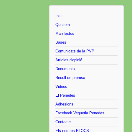
Inici
Qui som
Manifestos
Bases
Comunicats de la PVP
Articles d'opinió
Documents
Recull de premsa
Videos
El Penedès
Adhesions
Facebook Vegueria Penedès
Contacte
Els nostres BLOCS