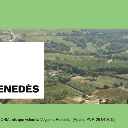
IA, els que volem la Vegueria Penedès. (Apunts PVP, 26-04-2013)