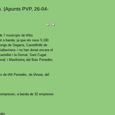
 (Apunts PVP, 26-04-
e 7 municipis de lAlta
t a banda, ja que els seus 5.190
longe de Segarra, Castellfollit de
allavinera: i no han donat encara el
astellet i la Gornal, Sant Cugat
rraf; i Masllorenç del Baix Penedès.
 de lAlt Penedès, de lAnoia, del
50 empreses; a banda de 32 empreses
ats.