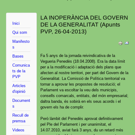
LA INOPERÀNCIA DEL GOVERN
Inici
DE LA GENERALITAT (Apunts
PVP, 26-04-2013)
Qui som
Manifesto
s
Fa 5 anys de la jornada reivindicativa de la
Bases
Vegueria Penedès (18.04.2008). Era la data límit
Comunica
per a la modificació i adaptació dels plans que
ts de la
afecten al nostre territori, per part del Govern de la
PVP
Generalitat. La Comissió de Política territorial va
tornar a aprovar les propostes de resolució; el
Articles
Parlament va escoltar la veu dels municipis,
d'opinió
consells comarcals, entitats, del món empresarial;
Document
daltra banda, és sobirà en els seus acords i el
s
govern els ha de complir.
Recull de
Però làmbit del Penedès aprovat definitivament
premsa
pel Ple del Parlament i per unanimitat, el
Videos
14.07.2010, aviat farà 3 anys, du un retard més