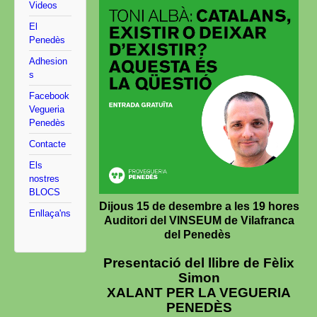
Videos
El
Penedès
Adhesion
s
Facebook
Vegueria
Penedès
Contacte
Els
nostres
BLOCS
Dijous 15 de desembre a les 19 hores
Enllaça'ns
Auditori del VINSEUM de Vilafranca
del Penedès
Presentació del llibre de Fèlix
Simon
XALANT PER LA VEGUERIA
PENEDÈS