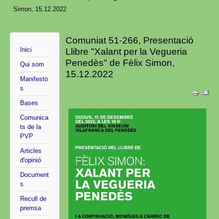
Simon, 15.12.2022
Comuniat 51-266, Presentació
Inici
Llibre "Xalant per la Vegueria
Penedès" de Fèlix Simon,
Qui som
15.12.2022
Manifesto
s
Bases
Comunica
ts de la
PVP
Articles
d'opinió
Document
s
Recull de
premsa