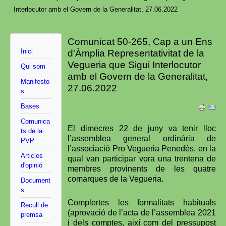
Interlocutor amb el Govern de la Generalitat, 27.06.2022
Comunicat 50-265, Cap a un Ens
Inici
d'Àmplia Representativitat de la
Vegueria que Sigui Interlocutor
Qui som
amb el Govern de la Generalitat,
Manifesto
27.06.2022
s
Bases
Comunica
El dimecres 22 de juny va tenir lloc
ts de la
l’assemblea general ordinària de
PVP
l’associació Pro Vegueria Penedès, en la
Articles
qual van participar vora una trentena de
d'opinió
membres provinents de les quatre
comarques de la Vegueria.
Document
s
Complertes les formalitats habituals
Recull de
(aprovació de l’acta de l’assemblea 2021
premsa
i dels comptes, així com del pressupost