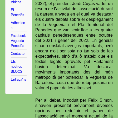
Videos
2022), el president Jordi Cuyàs va fer un
resum de l’activitat de l’associació durant
El
la darrera anyada en el qual va destacar
Penedès
els quatre debats sobre el desplegament
Adhesion
de la Vegueria i el Pla Territorial del
s
Penedès que van tenir lloc a les quatre
capitals penedesenques entre octubre
Facebook
del 2021 i gener del 2022.
En general
Vegueria
s’han constatat avenços importants, però
Penedès
encara molt per sota no tan sols de
les
Contacte
expectatives, sinó d’allò mateix que els
textos legals aprovats pel Parlament
Els
nostres
havien determinat. Va destacar
BLOCS
moviments importants des del món
metropolità per potenciar la Vegueria de
Enllaça'ns
Barcelona, cosa que de retop posaria en
valor el paper de les altres set.
Per al debat, introduït per Fèlix Simon,
s’havien presentat prèviament diverses
opcions per redefinir el paper de
l’associació en el moment actual de la