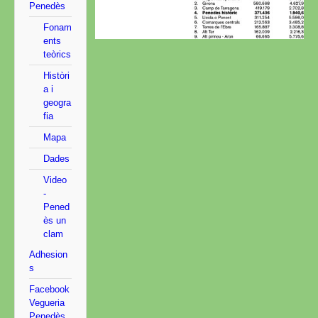
Penedès
Fonam
ents
teòrics
Històri
a i
geogra
fia
Mapa
Dades
Video
-
Pened
ès un
clam
Adhesion
s
Facebook
Vegueria
Penedès