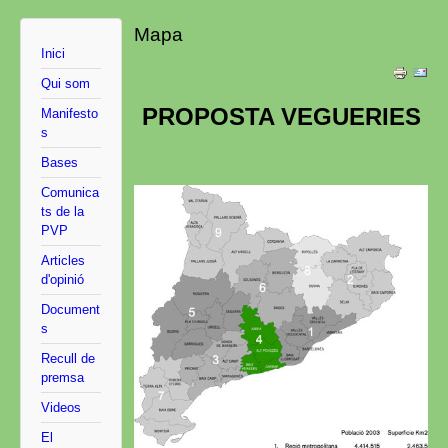
Mapa
Inici
Qui som
PROPOSTA VEGUERIES
Manifesto
s
Bases
Comunica
ts de la
PVP
Articles
d'opinió
Document
s
Recull de
premsa
Videos
El