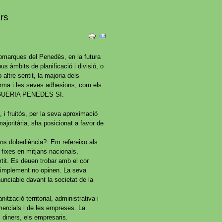
rs
omarques del Penedès, en la futura
us àmbits de planificació i divisió, o
altre sentit, la majoria dels
forma i les seves adhesions, com els
: VEGUERIA PENEDES SI.
, i fruitós, per la seva aproximació
majoritària, sha posicionat a favor de
ans dobediència?. Em refereixo als
 fixes en mitjans nacionals,
rtit. Es deuen trobar amb el cor
a, simplement no opinen. La seva
unciable davant la societat de la
ització territorial, administrativa i
mercials i de les empreses. La
 diners, els empresaris.