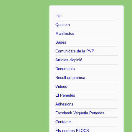
Inici
Qui som
Manifestos
Bases
Comunicats de la PVP
Articles d'opinió
Documents
Recull de premsa
Videos
El Penedès
Adhesions
Facebook Vegueria Penedès
Contacte
Els nostres BLOCS