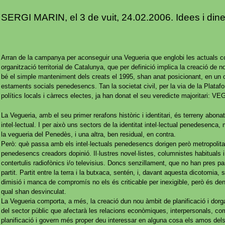
SERGI MARIN, el 3 de vuit, 24.02.2006. Idees i dine
Arran de la campanya per aconseguir una Vegueria que englobi les actuals c
organització territorial de Catalunya, que per definició implica la creació de no
bé el simple manteniment dels creats el 1995, shan anat posicionant, en un o 
estaments socials penedesencs. Tan la societat civil, per la via de la Plata
polítics locals i càrrecs electes, ja han donat el seu veredicte majoritari
La Vegueria, amb el seu primer rerafons històric i identitari, és terreny abonat
intel·lectual. I per això uns sectors de la identitat intel·lectual penedesenca, 
la vegueria del Penedès, i una altra, ben residual, en contra.
Però: què passa amb els intel·lectuals penedesencs dorigen però metropolit
penedesencs creadors dopinió. Il·lustres novel·listes, columnistes habituals i
contertulis radiofònics i/o televisius. Doncs senzillament, que no han pres pa
partit. Partit entre la terra i la butxaca, sentén, i, davant aquesta dicotomi
dimisió i manca de compromís no els és criticable per inexigible, però és den
qual shan desvinculat.
La Vegueria comporta, a més, la creació dun nou àmbit de planificació i dorgan
del sector públic que afectarà les relacions econòmiques, interpersonals, co
planificació i govern més proper deu interessar en alguna cosa els amos dels